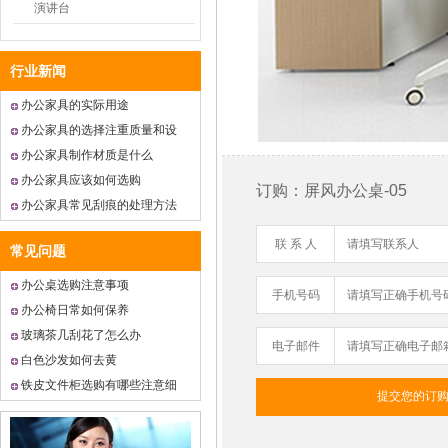
演讲台
行业新闻
办公家具的实际用途
办公家具的选择注重质量和设
计
办公家具制作材质是什么
办公家具应该如何选购
订购：屏风办公桌-05
办公家具常见刮痕的处理方法
联 系 人
常见问题
办公桌选购注意事项
手机号码
办公椅日常如何保养
玻璃茶几刮花了怎么办
电子邮件
白色沙发如何去黄
铁皮文件柜选购有哪些注意细
节