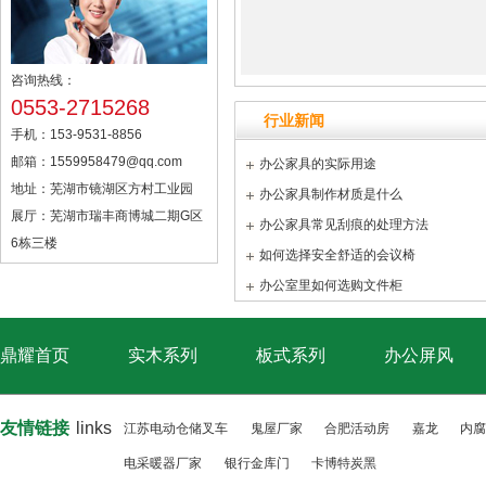
咨询热线：
0553-2715268
行业新闻
手机：153-9531-8856
邮箱：1559958479@qq.com
办公家具的实际用途
地址：芜湖市镜湖区方村工业园
办公家具制作材质是什么
展厅：芜湖市瑞丰商博城二期G区
办公家具常见刮痕的处理方法
6栋三楼
如何选择安全舒适的会议椅
办公室里如何选购文件柜
鼎耀首页
实木系列
板式系列
办公屏风
友情链接
links
江苏电动仓储叉车
鬼屋厂家
合肥活动房
嘉龙
内腐
电采暖器厂家
银行金库门
卡博特炭黑