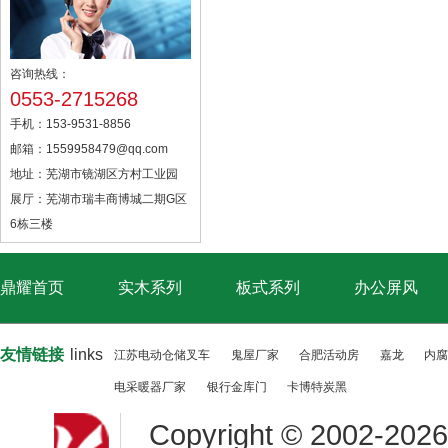
咨询热线：
0553-2715268
手机：153-9531-8856
邮箱：1559958479@qq.com
地址：芜湖市镜湖区方村工业园
展厅：芜湖市瑞丰商博城二期G区
6栋三楼
鼎耀首页
实木系列
板式系列
办公屏风
友情链接
links
江苏电动仓储叉车
鬼屋厂家
合肥活动房
嘉龙
内腐
电采暖器厂家
银行金库门
卡博特炭黑
Copyright © 2002-
20