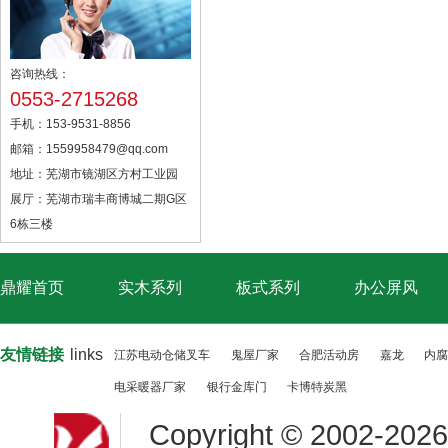
咨询热线：
0553-2715268
手机：153-9531-8856
邮箱：1559958479@qq.com
地址：芜湖市镜湖区方村工业园
展厅：芜湖市瑞丰商博城二期G区
6栋三楼
鼎耀首页
实木系列
板式系列
办公屏风
友情链接
links
江苏电动仓储叉车
鬼屋厂家
合肥活动房
嘉龙
内腐
电采暖器厂家
银行金库门
卡博特炭黑
Copyright © 2002-
20